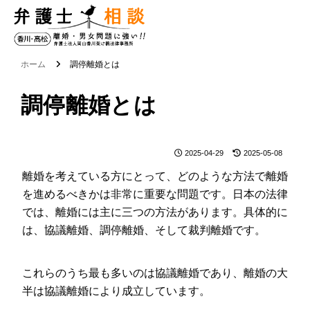
香
川
・
ホーム
調停離婚とは
高
調停離婚とは
松
の
離
2025-04-29
2025-05-08
婚
離婚を考えている方にとって、どのような方法で離婚
・
を進めるべきかは非常に重要な問題です。日本の法律
男
では、離婚には主に三つの方法があります。具体的に
は、協議離婚、調停離婚、そして裁判離婚です。
女
問
これらのうち最も多いのは協議離婚であり、離婚の大
題
半は協議離婚により成立しています。
に