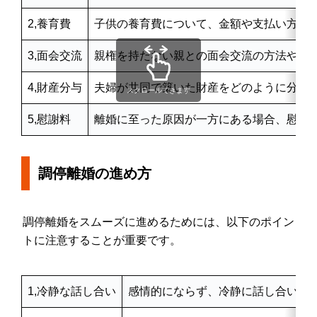
2,養育費
子供の養育費について、金額や支払い方法
3,面会交流
親権を持たない親との面会交流の方法や頻
4,財産分与
夫婦が共同で築いた財産をどのように分け
スクロールできます
5,慰謝料
離婚に至った原因が一方にある場合、慰謝
調停離婚の進め方
調停離婚をスムーズに進めるためには、以下のポイン
トに注意することが重要です。
1,冷静な話し合い
感情的にならず、冷静に話し合いを