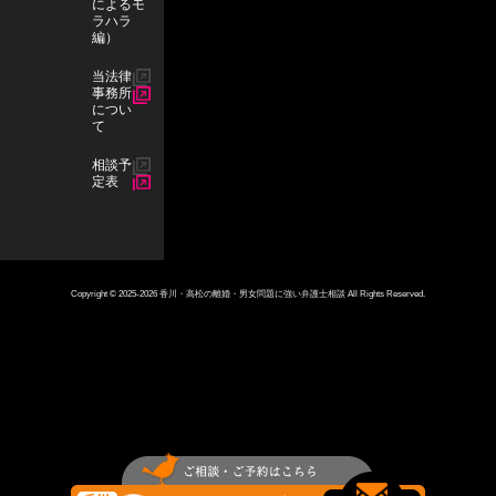
によるモ
u
a
ラハラ
編）
b
g
当法律
e
r
事務所
a
につい
て
m
相談予
定表
Copyright © 2025-2026 香川・高松の離婚・男女問題に強い弁護士相談 All Rights Reserved.
お