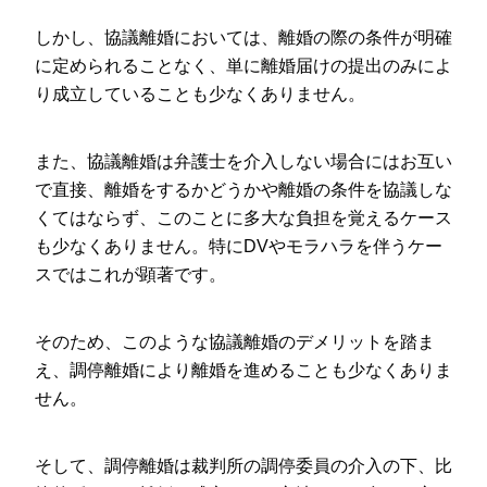
強
しかし、協議離婚においては、離婚の際の条件が明確
い
に定められることなく、単に離婚届けの提出のみによ
弁
り成立していることも少なくありません。
護
士
また、協議離婚は弁護士を介入しない場合にはお互い
で直接、離婚をするかどうかや離婚の条件を協議しな
相
くてはならず、このことに多大な負担を覚えるケース
談
も少なくありません。特にDVやモラハラを伴うケー
スではこれが顕著です。
そのため、このような協議離婚のデメリットを踏ま
え、調停離婚により離婚を進めることも少なくありま
せん。
そして、調停離婚は裁判所の調停委員の介入の下、比