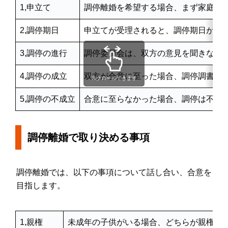
1,申立て
調停離婚を希望する場合、まず家庭裁
2,調停期日
申立てが受理されると、調停期日が設
3,調停の進行
調停委員会は、双方の意見を聞きなが
4,調停の成立
双方が合意に至った場合、調停調書が
スクロールできます
5,調停の不成立
合意に至らなかった場合、調停は不成
調停離婚で取り決める事項
調停離婚では、以下の事項について話し合い、合意を
目指します。
1,親権
未成年の子供がいる場合、どちらが親権を