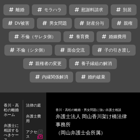
タ
離婚
モラハラ
慰謝料請求
別居
グ
DV被害
男女問題
財産分与
親権
不倫（サレタ側）
養育費
婚姻費用
不倫（シタ側）
面会交流
子の引き渡し
親権者の変更
養子縁組の解消
内縁関係解消
婚約破棄
香川・高
法律の庭
松の離婚
香川・高松の離婚・男女問題に強い弁護士相談
ホーム
弁護士法人 岡山香川架け橋法律
弁護士費
用
事務所
弁護士に
相談する
アクセ
（岡山弁護士会所属）
べきケー
ス
ス