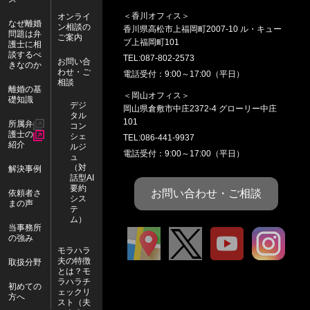
＜香川オフィス＞
オンライ
なぜ離婚
ン相談の
香川県
高松市
上福岡町2007-10 ル・キュー
問題は弁
ご案内
ブ上福岡町101
護士に相
談するべ
TEL:
087-802-2573
お問い合
きなのか
わせ・ご
電話受付：9:00～17:00（平日）
相談
離婚の基
＜岡山オフィス＞
礎知識
デジ
岡山県
倉敷市
中庄2372-4 グローリー中庄
タル
101
所属弁
コン
護士の
シェ
TEL:
086-441-9937
紹介
ルジ
電話受付：9:00～17:00（平日）
ュ
（対
解決事例
話型AI
要約
お問い合わせ・ご相談
依頼者さ
シス
まの声
テ
ム）
当事務所
の強み
ア
X
Y
I
モラハラ
夫の特徴
ク
o
n
取扱分野
とは？モ
セ
u
s
ラハラチ
初めての
ェックリ
方へ
ス
T
t
スト（夫