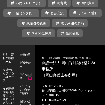
不倫（サレタ側）
養育費
婚姻費用
不倫（シタ側）
面会交流
子の引き渡し
親権者の変更
養子縁組の解消
内縁関係解消
婚約破棄
香川・高
法律の庭
松の離婚
香川・高松の離婚・男女問題に強い弁護士相談
ホーム
弁護士法人 岡山香川架け橋法律
弁護士費
用
事務所
弁護士に
相談する
アクセ
（岡山弁護士会所属）
べきケー
ス
ス
＜香川オフィス＞
オンライ
なぜ離婚
ン相談の
香川県
高松市
上福岡町2007-10 ル・キュー
問題は弁
ご案内
ブ上福岡町101
護士に相
談するべ
TEL:
087-802-2573
お問い合
きなのか
わせ・ご