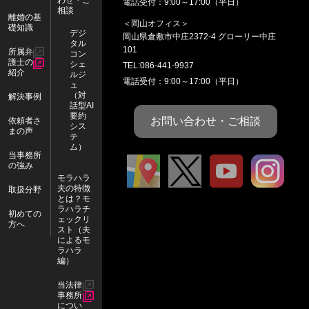
電話受付：9:00～17:00（平日）
相談
離婚の基
＜岡山オフィス＞
礎知識
デジ
岡山県
倉敷市
中庄2372-4 グローリー中庄
タル
101
所属弁
コン
護士の
シェ
TEL:
086-441-9937
紹介
ルジ
電話受付：9:00～17:00（平日）
ュ
（対
解決事例
話型AI
要約
お問い合わせ・ご相談
依頼者さ
シス
まの声
テ
ム）
当事務所
の強み
ア
X
Y
I
モラハラ
夫の特徴
ク
o
n
取扱分野
とは？モ
セ
u
s
ラハラチ
初めての
ェックリ
方へ
ス
T
t
スト（夫
によるモ
u
a
ラハラ
編）
b
g
当法律
e
r
事務所
a
につい