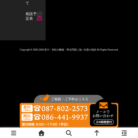
て
m
相談予
定表
Copyright © 2025-2026 香川・高松の離婚・男女問題に強い弁護士相談 All Rights Reserved.
お
香
問
川
岡
い
オ
山
合
フ
オ
わ