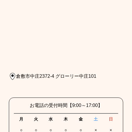
倉敷市中庄2372-4 グローリー中庄101
お電話の受付時間
【9:00～17:00】
月
火
水
木
金
土
日
○
○
○
○
○
×
×