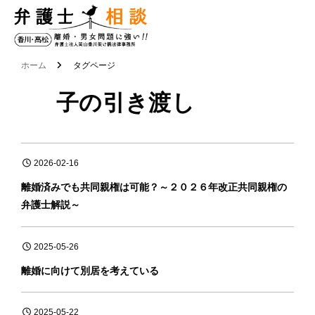
香
川
・
ホーム
タグページ
高
子の引き渡し
松
の
離
2026-02-16
婚
離婚済みでも共同親権は可能？～２０２６年改正共同親権の
・
弁護士解説～
男
女
2025-05-26
問
離婚に向けて別居を考えている
題
に
2025-05-22