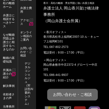
松の離婚
香川・高松の離婚・男女問題に強い弁護士相談
ホーム
弁護士法人 岡山香川架け橋法律
弁護士費
用
事務所
弁護士に
相談する
アクセ
（岡山弁護士会所属）
べきケー
ス
ス
＜香川オフィス＞
オンライ
なぜ離婚
ン相談の
香川県
高松市
上福岡町2007-10 ル・キュー
問題は弁
ご案内
ブ上福岡町101
護士に相
談するべ
TEL:
087-802-2573
お問い合
きなのか
わせ・ご
電話受付：9:00～17:00（平日）
相談
離婚の基
＜岡山オフィス＞
礎知識
デジ
岡山県
倉敷市
中庄2372-4 グローリー中庄
タル
101
所属弁
コン
護士の
シェ
TEL:
086-441-9937
紹介
ルジ
電話受付：9:00～17:00（平日）
ュ
（対
解決事例
話型AI
要約
お問い合わせ・ご相談
依頼者さ
シス
まの声
テ
ム）
当事務所