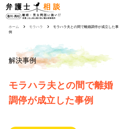
香
川
・
ホーム
モラハラ
モラハラ夫との間で離婚調停が成立した事
高
例
松
の
解決事例
離
婚
・
モラハラ夫との間で離婚
男
女
調停が成立した事例
問
題
に