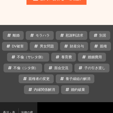
タ
離婚
モラハラ
慰謝料請求
別居
グ
DV被害
男女問題
財産分与
親権
不倫（サレタ側）
養育費
婚姻費用
不倫（シタ側）
面会交流
子の引き渡し
親権者の変更
養子縁組の解消
内縁関係解消
婚約破棄
香川・高
法律の庭