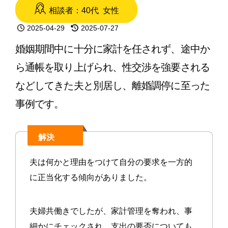
強
相談者：40代 女性
い
2025-04-29
2025-07-27
弁
婚姻期間中に十分に家計を任されず、途中か
護
ら通帳を取り上げられ、性交渉を強要される
士
などしてきた夫と別居し、離婚調停に至った
相
事例です。
談
解決
夫は何かと理由をつけて自分の要求を一方的
に正当化する傾向がありました。
夫婦共働きでしたが、家計管理を奪われ、事
細かにチェックされ、支出の要否についても