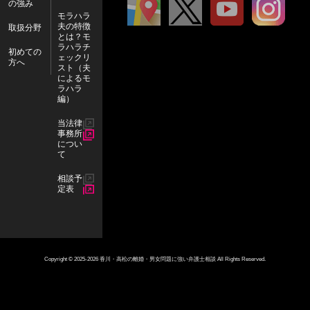
の強み
ア
X
Y
I
モラハラ
夫の特徴
ク
o
n
取扱分野
とは？モ
セ
u
s
ラハラチ
初めての
ェックリ
方へ
ス
T
t
スト（夫
によるモ
u
a
ラハラ
編）
b
g
当法律
e
r
事務所
a
につい
て
m
相談予
定表
Copyright © 2025-2026 香川・高松の離婚・男女問題に強い弁護士相談 All Rights Reserved.